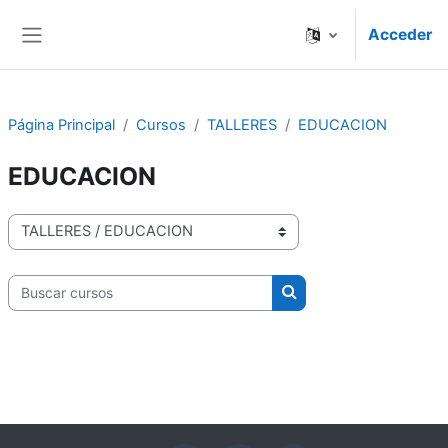
Salta al contenido principal
Acceder
Panel lateral
Página Principal
Cursos
TALLERES
EDUCACION
EDUCACION
Categorías
Buscar cursos
Buscar cursos